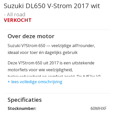
Suzuki DL650 V-Strom 2017 wit
- All road
VERKOCHT
Over deze motor
Suzuki V?Strom 650 — veelzijdige all?rounder,
ideaal voor toer én dagelijks gebruik
Deze V?Strom 650 uit 2017 is een uitstekende
motorfiets voor wie veelzijdigheid,
betrouwbaarheid en comfort zoekt. De 645?cc V?
+ lees volledige omschrijving
twin levert circa 70 pk en 69 Nm koppel — genoeg
voor vlotte acceleraties, ontspannen toeren en vlot
inhalen op de snelweg. Dankzij de liquid cooling,
Specificaties
brandstofinjectie en SDTV?inlaat rijdt hij soepel
Stocknumber:
60MHXF
over het hele toerenbereik.