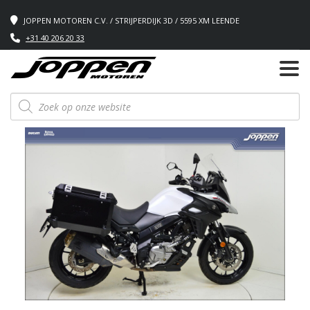
JOPPEN MOTOREN C.V. / STRIJPERDIJK 3D / 5595 XM LEENDE
+31 40 206 20 33
Producten
zoeken