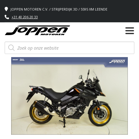
JOPPEN MOTOREN C.V. / STRIJPERDIJK 3D / 5595 XM LEENDE
+31 40 206 20 33
Producten
zoeken