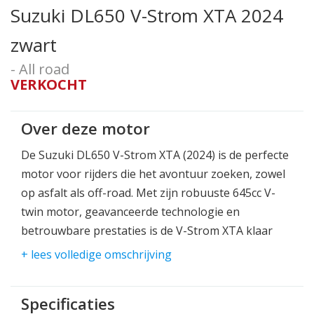
Suzuki DL650 V-Strom XTA 2024
zwart
- All road
VERKOCHT
Over deze motor
De Suzuki DL650 V-Strom XTA (2024) is de perfecte
motor voor rijders die het avontuur zoeken, zowel
op asfalt als off-road. Met zijn robuuste 645cc V-
twin motor, geavanceerde technologie en
betrouwbare prestaties is de V-Strom XTA klaar
voor elke uitdaging die je tegenkomt. Of je nu lange
+ lees volledige omschrijving
ritten maakt op de snelweg of nieuwe off-road
paden ontdekt, deze motor biedt alles wat je nodig
Specificaties
hebt voor een plezierige en veilige rit.