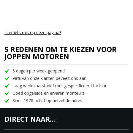
robuuste ophangingssystemen.
Geavanceerde technologie: Traction control,
meerdere rijmodi, digitale display en ABS voor
maximale controle en veiligheid.
Is er iets mis op deze pagina?
Comfortabel en veelzijdig: Ergonomisch ontwerp en
comfortabele zithouding voor lange ritten, zowel
5 REDENEN OM TE KIEZEN VOOR
op de weg als buiten de gebaande paden.
JOPPEN MOTOREN
Betrouwbare prestaties: Suzuki's bewezen
betrouwbaarheid en kwaliteit, klaar voor elk
5 dagen per week geopend
avontuur.
98% van onze klanten beveelt ons aan
Laag werkplaatstarief met gespecificeerd factuur
Wil je het avontuur tegemoet rijden met een motor
Goed opgeleide en ervaren monteurs
die zowel krachtig als veelzijdig is? De Suzuki DL650
Sinds 1978 actief op hetzelfde adres
V-Strom XTA (2024) biedt de perfecte balans tussen
prestaties, comfort en avontuur. Neem contact op
DIRECT NAAR…
voor meer informatie of plan een proefrit en
ontdek zelf wat deze motor te bieden heeft!