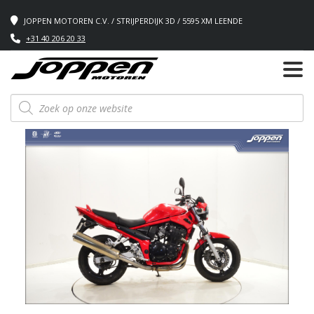
JOPPEN MOTOREN C.V. / STRIJPERDIJK 3D / 5595 XM LEENDE
+31 40 206 20 33
Producten
zoeken