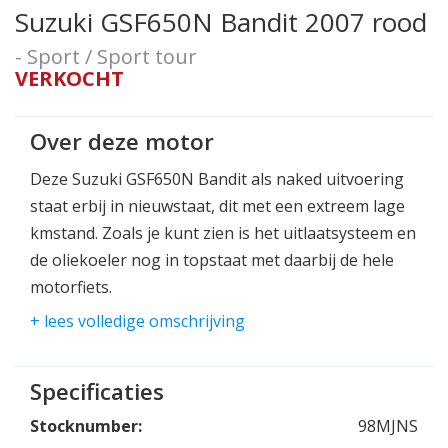
Suzuki GSF650N Bandit 2007 rood
- Sport / Sport tour
VERKOCHT
Over deze motor
Deze Suzuki GSF650N Bandit als naked uitvoering
staat erbij in nieuwstaat, dit met een extreem lage
kmstand. Zoals je kunt zien is het uitlaatsysteem en
de oliekoeler nog in topstaat met daarbij de hele
motorfiets.
Als extra de valdoppen.
+ lees volledige omschrijving
De Suzuki Bandit, al vele jaren lang een trouwe
partner in de motorwereld. Sinds 1995 is de 600cc
Specificaties
op de markt, welke in 2005 naar 650cc is gegaan
Stocknumber:
98MJNS
wegens emissie eisen.