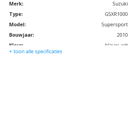
Merk:
Suzuki
Type:
GSXR1000
Model:
Supersport
Bouwjaar:
2010
Kleur:
blauw, wit
+ toon alle specificaties
Kmstand:
2374km
Cilinders:
4
Aantal CC:
1000
Garantie:
3 maanden