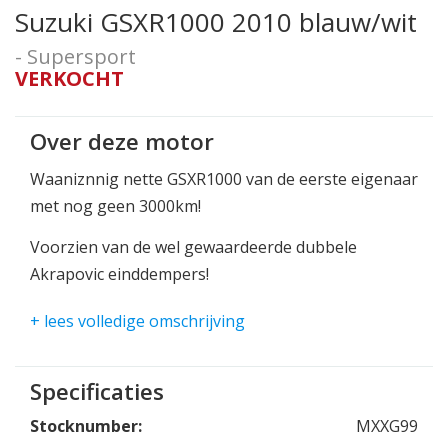
Suzuki GSXR1000 2010 blauw/wit
- Supersport
VERKOCHT
Over deze motor
Waaniznnig nette GSXR1000 van de eerste eigenaar
met nog geen 3000km!
Voorzien van de wel gewaardeerde dubbele
Akrapovic einddempers!
Meerdere carbon delen voor een nog stoerdere
+ lees volledige omschrijving
look!
Wie komt dit beest met 185pk temmen?
Specificaties
Stocknumber:
MXXG99