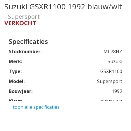
Suzuki GSXR1100 1992 blauw/wit
- Supersport
VERKOCHT
Specificaties
Stocknumber:
ML78HZ
Merk:
Suzuki
Type:
GSXR1100
Model:
Supersport
Bouwjaar:
1992
Kleur:
blauw, wit
+ toon alle specificaties
Kmstand:
27339mls
Cilinders:
4