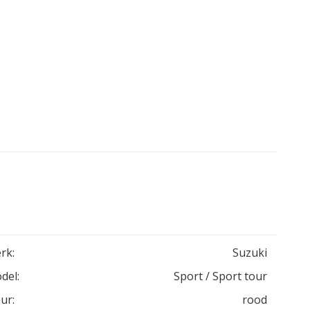
rk:
Suzuki
del:
Sport / Sport tour
ur:
rood