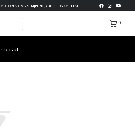
MOTOREN C.V. / STRIJPERDIJK 3D / 5595 XM LEENDE
0
Contact