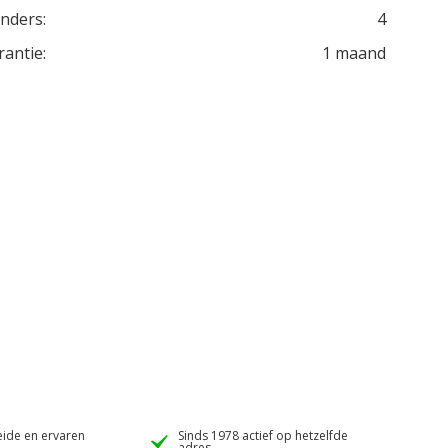
inders:
4
rantie:
1 maand
ide en ervaren
Sinds 1978 actief op hetzelfde
adres