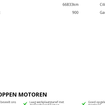
66833km
Cil
:
900
Ga
 JOPPEN MOTOREN
 beveelt ons
Laag werkplaatstarief met
Goed opgele
gespecificeerd factuur
monteurs