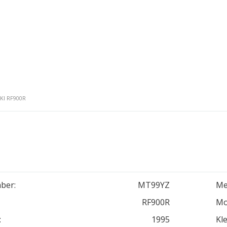
KI RF900R
ber:
MT99YZ
Me
RF900R
Mo
:
1995
Kle