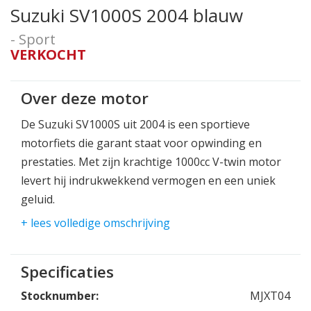
Suzuki SV1000S 2004 blauw
- Sport
VERKOCHT
Over deze motor
De Suzuki SV1000S uit 2004 is een sportieve
motorfiets die garant staat voor opwinding en
prestaties. Met zijn krachtige 1000cc V-twin motor
levert hij indrukwekkend vermogen en een uniek
geluid.
+ lees volledige omschrijving
Deze motorfiets combineert sportieve prestaties
met een comfortabele rijervaring. Hij beschikt over
een soepele en responsieve gasrespons, waardoor
Specificaties
het accelereren moeiteloos gaat. De SV1000S biedt
Stocknumber:
MJXT04
ook voldoende stabiliteit en wendbaarheid voor