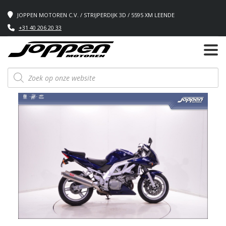
JOPPEN MOTOREN C.V. / STRIJPERDIJK 3D / 5595 XM LEENDE
+31 40 206 20 33
Producten
zoeken