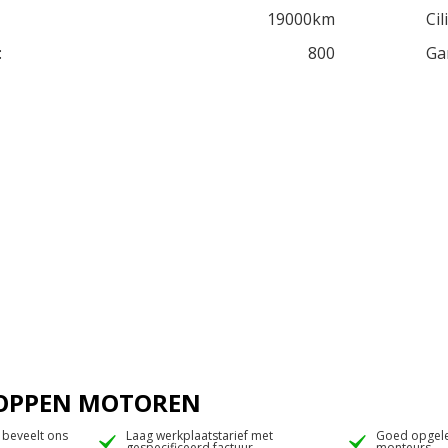
19000km
Cil
:
800
Ga
 JOPPEN MOTOREN
 beveelt ons
Laag werkplaatstarief met
Goed opgele
gespecificeerd factuur
monteurs