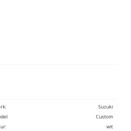
rk:
Suzuki
del:
Custom
ur:
wit