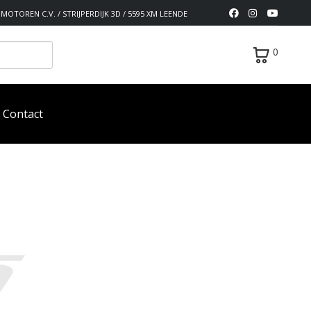
MOTOREN C.V. / STRIJPERDIJK 3D / 5595 XM LEENDE
0
Contact