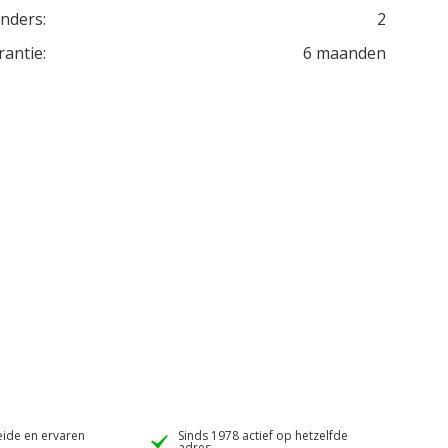
inders:
2
rantie:
6 maanden
ide en ervaren
Sinds 1978 actief op hetzelfde
adres