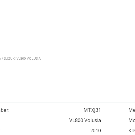
A
/ SUZUKI VL800 VOLUSIA
ber:
MTXJ31
Me
VL800 Volusia
Mo
:
2010
Kle