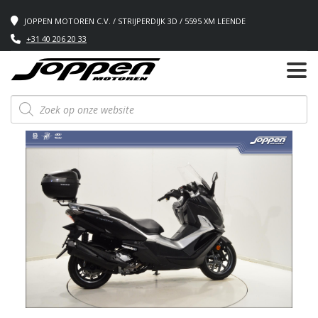
JOPPEN MOTOREN C.V. / STRIJPERDIJK 3D / 5595 XM LEENDE
+31 40 206 20 33
Producten
zoeken