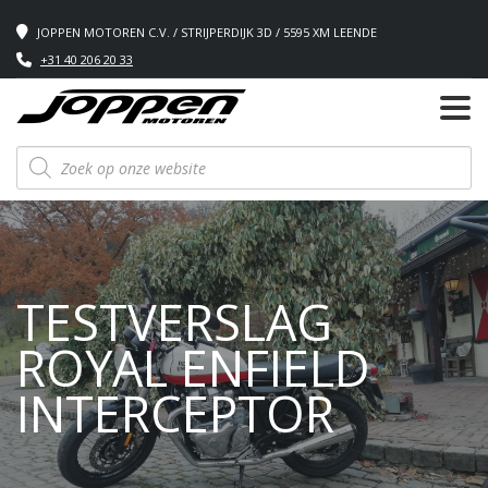
JOPPEN MOTOREN C.V. / STRIJPERDIJK 3D / 5595 XM LEENDE
+31 40 206 20 33
Producten
zoeken
TESTVERSLAG
ROYAL ENFIELD
INTERCEPTOR