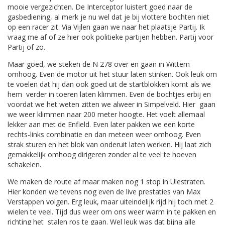
mooie vergezichten. De Interceptor luistert goed naar de
gasbediening, al merk je nu wel dat je bij vlottere bochten niet
op een racer zit. Via Vijlen gaan we naar het plaatsje Partij. Ik
vraag me af of ze hier ook politieke partijen hebben. Partij voor
Partij of zo.
Maar goed, we steken de N 278 over en gaan in Wittem
omhoog. Even de motor uit het stuur laten stinken. Ook leuk om
te voelen dat hij dan ook goed uit de startblokken komt als we
hem verder in toeren laten klimmen. Even de bochtjes erbij en
voordat we het weten zitten we alweer in Simpelveld. Hier gaan
we weer klimmen naar 200 meter hoogte. Het voelt allemaal
lekker aan met de Enfield. Even later pakken we een korte
rechts-links combinatie en dan meteen weer omhoog. Even
strak sturen en het blok van onderuit laten werken. Hij laat zich
gemakkelijk omhoog dirigeren zonder al te veel te hoeven
schakelen.
We maken de route af maar maken nog 1 stop in Ulestraten.
Hier konden we tevens nog even de live prestaties van Max
Verstappen volgen. Erg leuk, maar uiteindelijk rijd hij toch met 2
wielen te veel. Tijd dus weer om ons weer warm in te pakken en
richting het stalen ros te gaan. Wel leuk was dat bijna alle