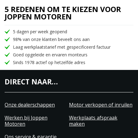
5 REDENEN OM TE KIEZEN VOOR
JOPPEN MOTOREN
5 dagen per week geopend
98% van onze klanten beveelt ons aan
Laag werkplaatstarief met gespecificeerd factuur
Goed opgeleide en ervaren monteurs
Sinds 1978 actief op hetzelfde adres
DIRECT NAAR…
Onze dealerschappen
Motor verkopen of inruilen
Werken bij Joppen
Werkplaats afspraak
Motoren
maken
Ons service & garantie