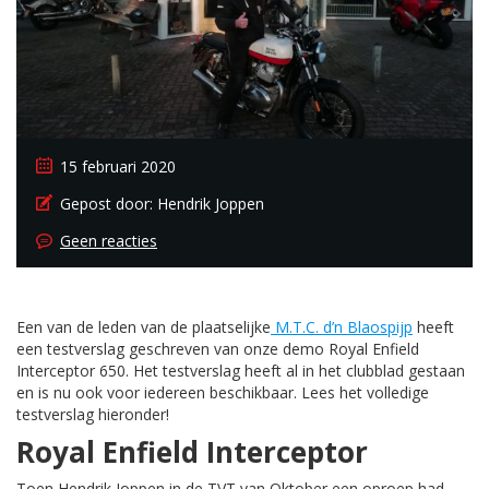
15 februari 2020
Gepost door:
Hendrik Joppen
Geen reacties
Een van de leden van de plaatselijke
M.T.C. d’n Blaospijp
heeft
een testverslag geschreven van onze demo Royal Enfield
Interceptor 650. Het testverslag heeft al in het clubblad gestaan
en is nu ook voor iedereen beschikbaar. Lees het volledige
testverslag hieronder!
Royal Enfield Interceptor
Toen Hendrik Joppen in de TVT van Oktober een oproep had