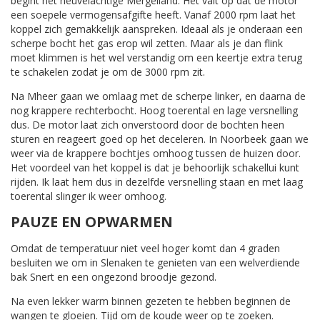
begint het heuvelachtige Mergelland. Het valt op dat de motor
een soepele vermogensafgifte heeft. Vanaf 2000 rpm laat het
koppel zich gemakkelijk aanspreken. Ideaal als je onderaan een
scherpe bocht het gas erop wil zetten. Maar als je dan flink
moet klimmen is het wel verstandig om een keertje extra terug
te schakelen zodat je om de 3000 rpm zit.
Na Mheer gaan we omlaag met de scherpe linker, en daarna de
nog krappere rechterbocht. Hoog toerental en lage versnelling
dus. De motor laat zich onverstoord door de bochten heen
sturen en reageert goed op het deceleren. In Noorbeek gaan we
weer via de krappere bochtjes omhoog tussen de huizen door.
Het voordeel van het koppel is dat je behoorlijk schakellui kunt
rijden. Ik laat hem dus in dezelfde versnelling staan en met laag
toerental slinger ik weer omhoog.
PAUZE EN OPWARMEN
Omdat de temperatuur niet veel hoger komt dan 4 graden
besluiten we om in Slenaken te genieten van een welverdiende
bak Snert en een ongezond broodje gezond.
Na even lekker warm binnen gezeten te hebben beginnen de
wangen te gloeien. Tijd om de koude weer op te zoeken.