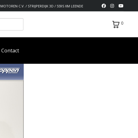
MOTOREN C.V. / STRIJPERDIJK 3D / 5595 XM LEENDE
0
Contact