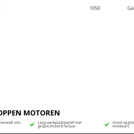
:
1050
Ga
 JOPPEN MOTOREN
 beveelt ons
Laag werkplaatstarief met
Goed opgele
gespecificeerd factuur
monteurs