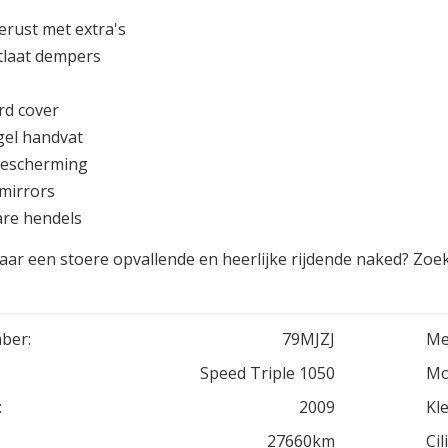
erust met extra's
tlaat dempers
rd cover
gel handvat
bescherming
mirrors
are hendels
ar een stoere opvallende en heerlijke rijdende naked? Zoek
ber:
79MJZJ
Me
Speed Triple 1050
Mo
:
2009
Kle
27660km
Cil