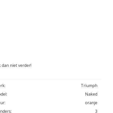
 dan niet verder!
rk:
Triumph
del:
Naked
ur:
oranje
inders:
3