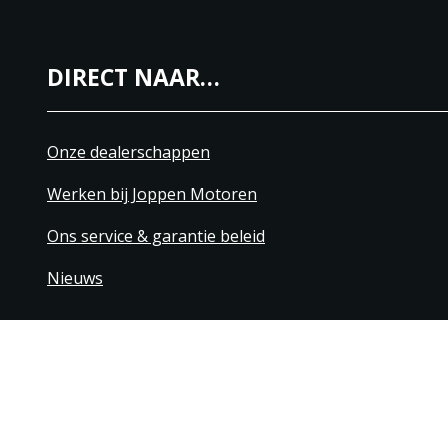
DIRECT NAAR…
Onze dealerschappen
Werken bij Joppen Motoren
Ons service & garantie beleid
Nieuws
+31 40 206 20 33
Contact
Disclaimer
Algemene leverings- & betaling