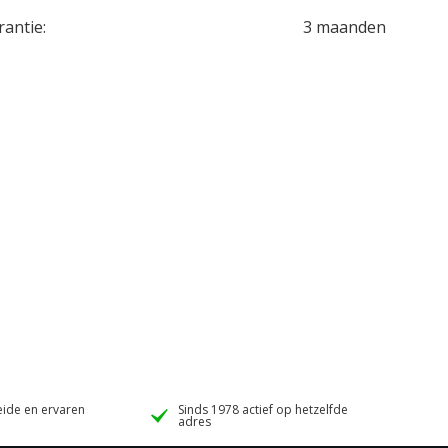
rantie:
3 maanden
ide en ervaren
Sinds 1978 actief op hetzelfde
adres