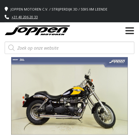
JOPPEN MOTOREN C.V. / STRIJPERDIJK 3D / 5595 XM LEENDE
+31 40 206 20 33
Producten
zoeken