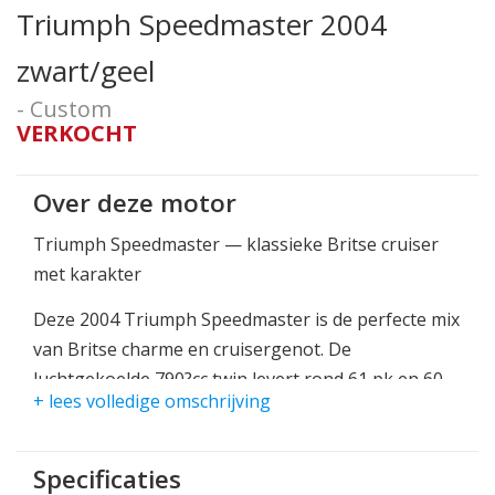
Triumph Speedmaster 2004
zwart/geel
- Custom
VERKOCHT
Over deze motor
Triumph Speedmaster — klassieke Britse cruiser
met karakter
Deze 2004 Triumph Speedmaster is de perfecte mix
van Britse charme en cruisergenot. De
luchtgekoelde 790?cc twin levert rond 61 pk en 60
+ lees volledige omschrijving
Nm koppel, waarmee hij soepel optrekt en een
ontspannen, maar krachtige rijervaring biedt.
Dankzij de comfortabele zithoogte van ca. 720?mm
Specificaties