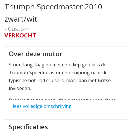
Triumph Speedmaster 2010
zwart/wit
- Custom
VERKOCHT
Over deze motor
Stoer, lang, laag en met een diep geluid is de
Triumph Speedmaaster een knipoog naar de
typische hot-rod cruisers, maar dan met Britse
invloeden.
Draai je het gas open, dan ontsnapt er een diepe
+ lees volledige omschrijving
zware rommel uit de Britse tweecilinder en
ontketend de motor zijn 61 paardenkrachten.
Specificaties
Voorzien van zijtassen.