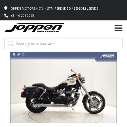
JOPPEN MOTOREN C.V. / STRIJPERDIJK 3D / 5595 XM LEENDE
+31 40 206 20 33
Producten
zoeken