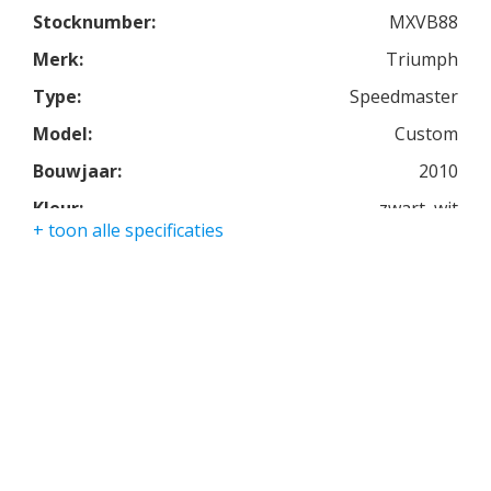
Stocknumber:
MXVB88
Merk:
Triumph
Type:
Speedmaster
Model:
Custom
Bouwjaar:
2010
Kleur:
zwart, wit
+ toon alle specificaties
Kmstand:
16384km
Cilinders:
2
Aantal CC:
865
Garantie:
3 maanden