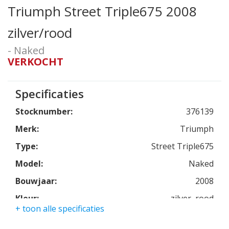
Triumph Street Triple675 2008
zilver/rood
- Naked
VERKOCHT
Specificaties
Stocknumber:
376139
Merk:
Triumph
Type:
Street Triple675
Model:
Naked
Bouwjaar:
2008
Kleur:
zilver, rood
+ toon alle specificaties
Kmstand:
28945km