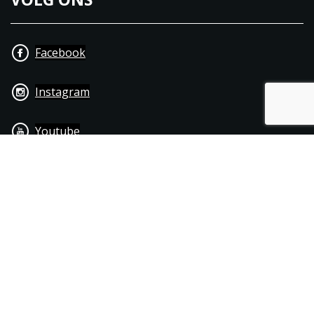
Facebook
Instagram
Youtube
+31 40 206 20 33
Contact
Disclaimer
Algemene leverings- & betalingsvoorwaarden
© 1976 - 2025 | Joppen Motoren C.V.