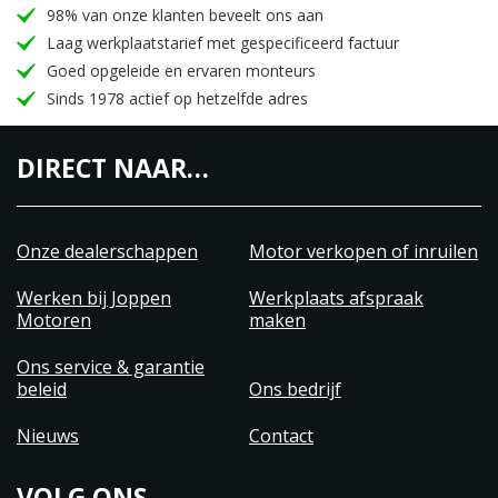
98% van onze klanten beveelt ons aan
Laag werkplaatstarief met gespecificeerd factuur
Goed opgeleide en ervaren monteurs
Sinds 1978 actief op hetzelfde adres
DIRECT NAAR…
Onze dealerschappen
Motor verkopen of inruilen
Werken bij Joppen
Werkplaats afspraak
Motoren
maken
Ons service & garantie
beleid
Ons bedrijf
Nieuws
Contact
VOLG ONS