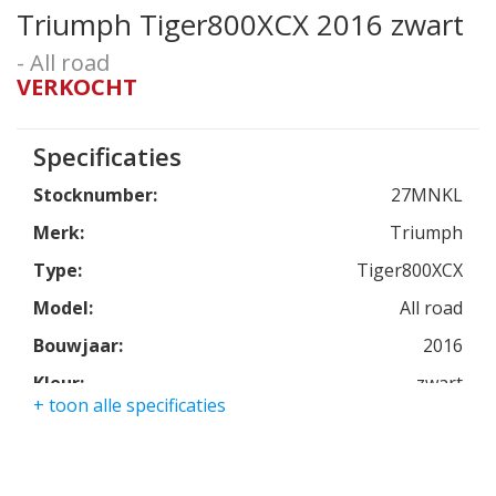
Triumph Tiger800XCX 2016 zwart
- All road
VERKOCHT
Specificaties
Stocknumber:
27MNKL
Merk:
Triumph
Type:
Tiger800XCX
Model:
All road
Bouwjaar:
2016
Kleur:
zwart
+ toon alle specificaties
Kmstand:
20416km
Cilinders:
3