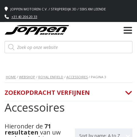
JOPPEN MOTOREN C.V. / STRIJPERDIJK 3D / 5595 XM LEENDE
+31 40 206 20 33
Producten
zoeken
HOME
/
WEBSHOP
/
ROYAL ENFIELD
/
ACCESSOIRES
/ PAGINA 3
ZOEKOPDRACHT VERFIJNEN
Accessoires
Hieronder de
71
resultaten
van uw
Sort by name: A to Z