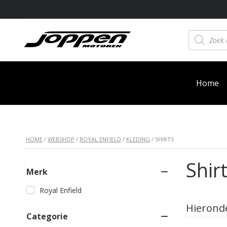
Producten
zoeken
Home
HOME
/
WEBSHOP
/
ROYAL ENFIELD
/
KLEDING
/ SHIRTS
Shir
Merk
Royal Enfield
Hierond
Categorie