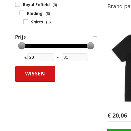
Royal Enfield
(3)
Brand pat
Kleding
(3)
Shirts
(3)
Prijs
€
-
Minimum Price
Maximum Price
WISSEN
€
20,06