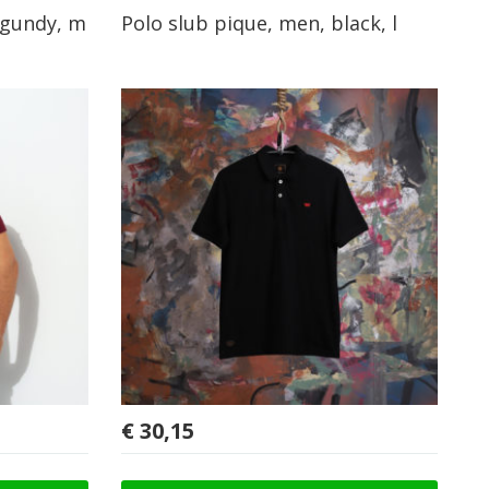
rgundy, m
Polo slub pique, men, black, l
€
30,15