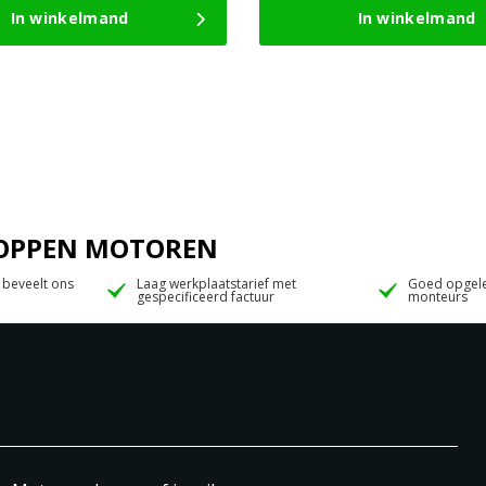
In winkelmand
In winkelmand
 JOPPEN MOTOREN
 beveelt ons
Laag werkplaatstarief met
Goed opgele
gespecificeerd factuur
monteurs