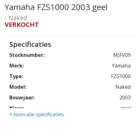
Yamaha FZS1000 2003 geel
- Naked
VERKOCHT
Specificaties
Stocknumber:
MJFV09
Merk:
Yamaha
Type:
FZS1000
Model:
Naked
Bouwjaar:
2003
Kleur:
geel
+ toon alle specificaties
Kmstand:
45410km
Cilinders:
4