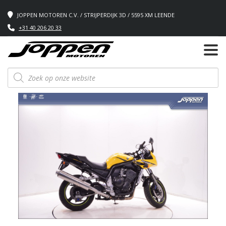
JOPPEN MOTOREN C.V. / STRIJPERDIJK 3D / 5595 XM LEENDE
+31 40 206 20 33
Producten
zoeken