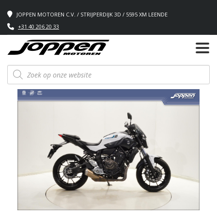
JOPPEN MOTOREN C.V. / STRIJPERDIJK 3D / 5595 XM LEENDE
+31 40 206 20 33
Producten
zoeken