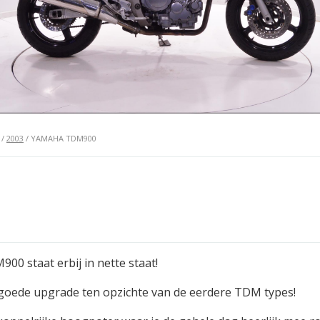
/
2003
/ YAMAHA TDM900
00 staat erbij in nette staat!
goede upgrade ten opzichte van de eerdere TDM types!