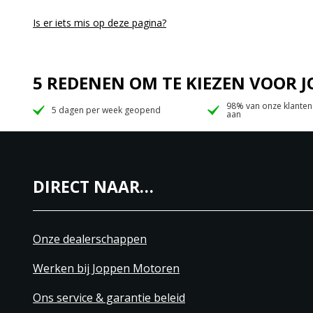
Is er iets mis op deze pagina?
5 REDENEN OM TE KIEZEN VOOR
98% van onze klanten
5 dagen per week geopend
aan
DIRECT NAAR…
Onze dealerschappen
Werken bij Joppen Motoren
Ons service & garantie beleid