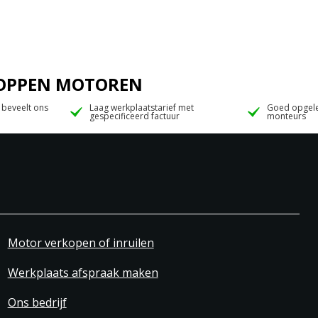
 JOPPEN MOTOREN
 beveelt ons
Laag werkplaatstarief met
Goed opgele
gespecificeerd factuur
monteurs
Motor verkopen of inruilen
Werkplaats afspraak maken
Ons bedrijf