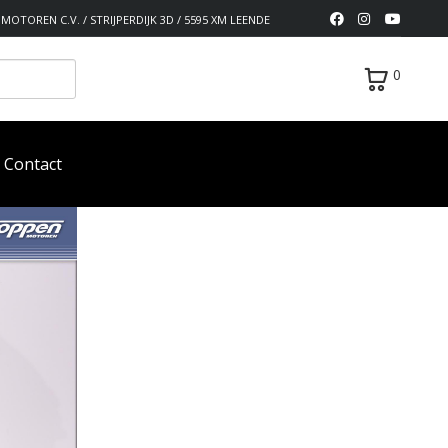
MOTOREN C.V. / STRIJPERDIJK 3D / 5595 XM LEENDE
0
Contact