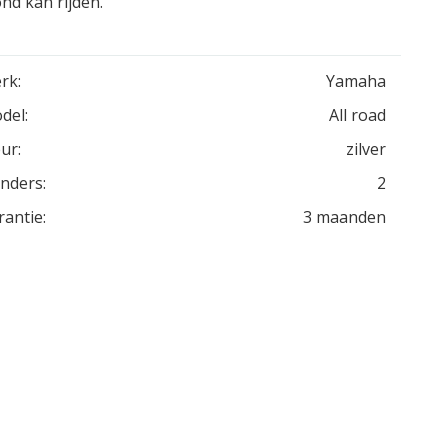
nd kan rijden.
rk:
Yamaha
del:
All road
ur:
zilver
inders:
2
rantie:
3 maanden