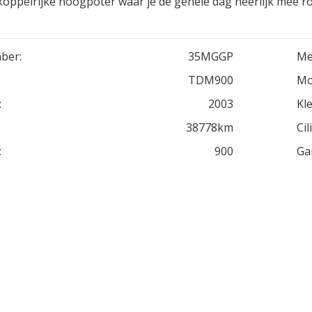
 koppelrijke hoogpoter waar je de gehele dag heerlijk mee ro
ber:
35MGGP
Me
TDM900
Mo
:
2003
Kle
38778km
Cil
:
900
Ga