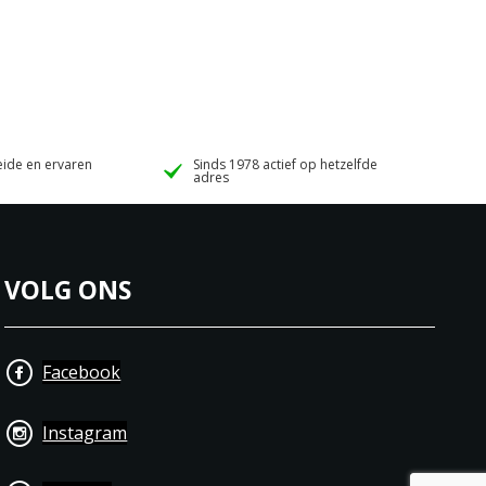
ide en ervaren
Sinds 1978 actief op hetzelfde
adres
VOLG ONS
Facebook
Instagram