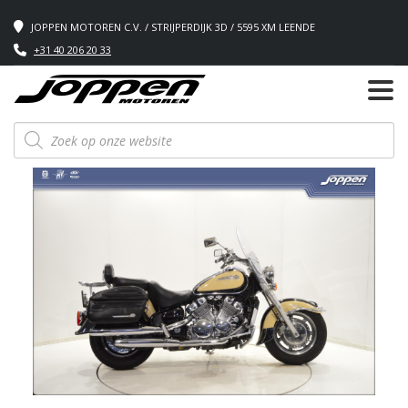
JOPPEN MOTOREN C.V. / STRIJPERDIJK 3D / 5595 XM LEENDE
+31 40 206 20 33
Producten
zoeken