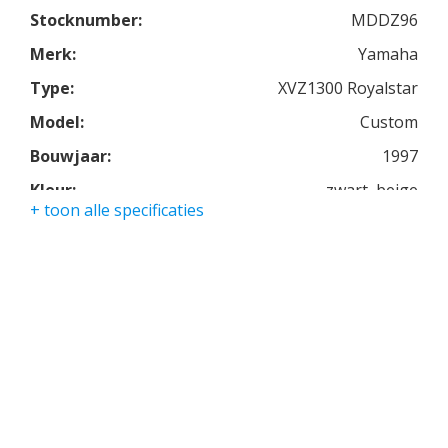
mooie verschijning!
Stocknumber:
MDDZ96
Merk:
Yamaha
Type:
XVZ1300 Royalstar
Model:
Custom
Bouwjaar:
1997
Kleur:
zwart, beige
+ toon alle specificaties
Kmstand:
24650km
Cilinders:
4
Aantal CC:
1300
Garantie:
3 maanden