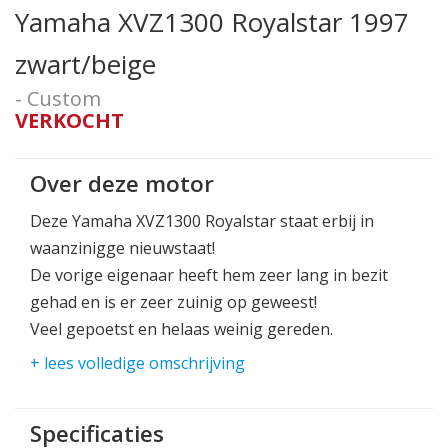
Yamaha XVZ1300 Royalstar 1997
zwart/beige
- Custom
VERKOCHT
Over deze motor
Deze Yamaha XVZ1300 Royalstar staat erbij in
waanzinigge nieuwstaat!
De vorige eigenaar heeft hem zeer lang in bezit
gehad en is er zeer zuinig op geweest!
Veel gepoetst en helaas weinig gereden.
+ lees volledige omschrijving
Een heerlijk soepel V4 motorblok, dit kom je maar
weinig tegen in de cruiser wereld.
Specificaties
kom snel langs bij Joppen Motoren voor deze