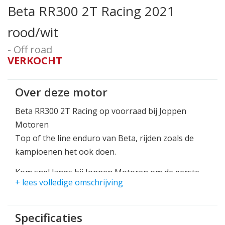
Beta RR300 2T Racing 2021
rood/wit
- Off road
VERKOCHT
Over deze motor
Beta RR300 2T Racing op voorraad bij Joppen
Motoren
Top of the line enduro van Beta, rijden zoals de
kampioenen het ook doen.
Kom snel langs bij Joppen Motoren om de eerste
+ lees volledige omschrijving
zijn!
Beta heeft als motto, Born To Win.
Specificaties
Dit zie je zeker terug in de EnduroGP wedstrijden!