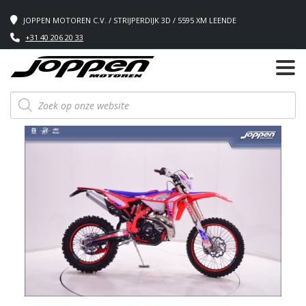
JOPPEN MOTOREN C.V. / STRIJPERDIJK 3D / 5595 XM LEENDE
+31 40 206 20 33
Producten
zoeken