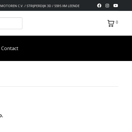
MOTOREN C.V. / STRIJPERDIJK 3D / 5595 XM LEENDE
0
Contact
D.