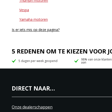
Triumph motoren
Vespa
Yamaha motoren
Is er iets mis op deze pagina?
5 REDENEN OM TE KIEZEN VOOR
98% van onze klanten
5 dagen per week geopend
aan
DIRECT NAAR…
Onze dealerschappen