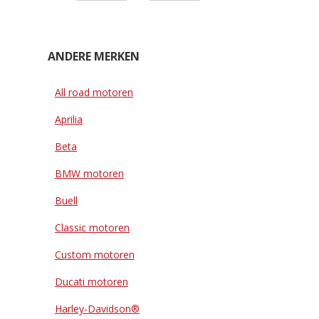
ANDERE MERKEN
All road motoren
Aprilia
Beta
BMW motoren
Buell
Classic motoren
Custom motoren
Ducati motoren
Harley-Davidson®