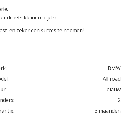
rie.
 de iets kleinere rijder.
ast, en zeker een succes te noemen!
rk:
BMW
del:
All road
ur:
blauw
inders:
2
rantie:
3 maanden