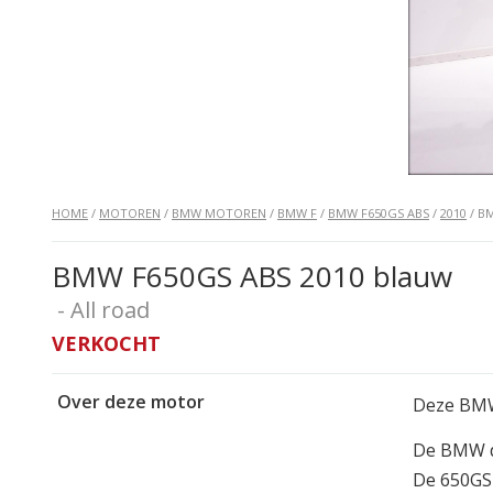
HOME
/
MOTOREN
/
BMW MOTOREN
/
BMW F
/
BMW F650GS ABS
/
2010
/ B
BMW F650GS ABS 2010 blauw
- All road
VERKOCHT
Over deze motor
Deze BMW 
De BMW di
De 650GS 