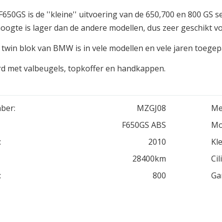
50GS is de ''kleine'' uitvoering van de 650,700 en 800 GS se
oogte is lager dan de andere modellen, dus zeer geschikt voor
 twin blok van BMW is in vele modellen en vele jaren toegep
d met valbeugels, topkoffer en handkappen.
ber:
MZGJ08
Me
F650GS ABS
Mo
:
2010
Kle
28400km
Cil
:
800
Ga