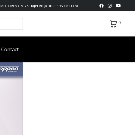
MOTOREN C.V. / STRIJPERDIJK 3D / 5595 XM LEENDE
0
Contact