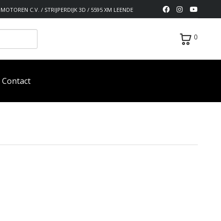
MOTOREN C.V. / STRIJPERDIJK 3D / 5595 XM LEENDE
0
Contact