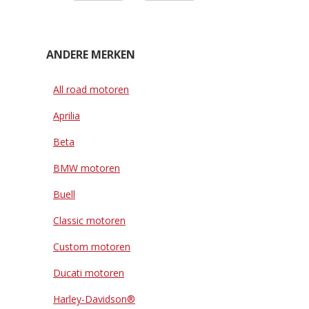
ANDERE MERKEN
All road motoren
Aprilia
Beta
BMW motoren
Buell
Classic motoren
Custom motoren
Ducati motoren
Harley-Davidson®