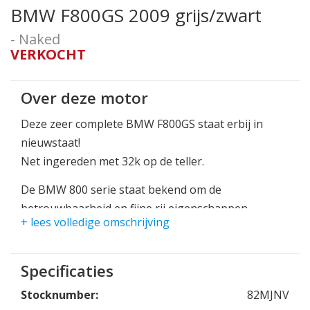
BMW F800GS 2009 grijs/zwart
- Naked
VERKOCHT
Over deze motor
Deze zeer complete BMW F800GS staat erbij in
nieuwstaat!
Net ingereden met 32k op de teller.
De BMW 800 serie staat bekend om de
betrouwbaarheid en fijne rij eigenschappen.
+ lees volledige omschrijving
De F800GS is een heerlijk lichte en wendbare
adventure bike.
Specificaties
verhard of onverhard, met deze motorfiets kan je
overal komen!
Stocknumber:
82MJNV