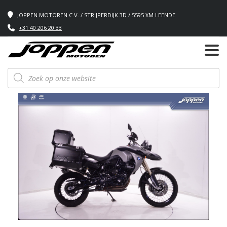
JOPPEN MOTOREN C.V. / STRIJPERDIJK 3D / 5595 XM LEENDE
+31 40 206 20 33
Producten
zoeken