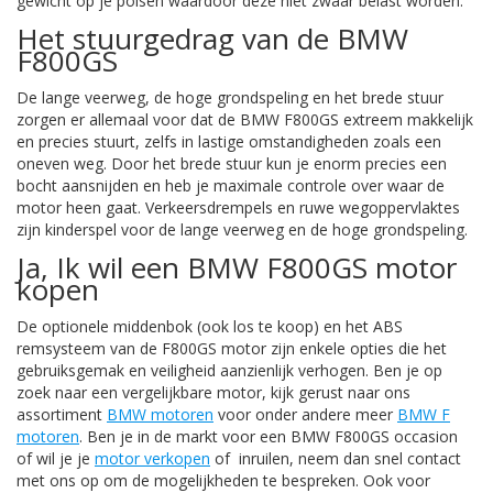
gewicht op je polsen waardoor deze niet zwaar belast worden.
Het stuurgedrag van de BMW
F800GS
De lange veerweg, de hoge grondspeling en het brede stuur
zorgen er allemaal voor dat de BMW F800GS extreem makkelijk
en precies stuurt, zelfs in lastige omstandigheden zoals een
oneven weg. Door het brede stuur kun je enorm precies een
bocht aansnijden en heb je maximale controle over waar de
motor heen gaat. Verkeersdrempels en ruwe wegoppervlaktes
zijn kinderspel voor de lange veerweg en de hoge grondspeling.
Ja, Ik wil een BMW F800GS motor
kopen
De optionele middenbok (ook los te koop) en het ABS
remsysteem van de F800GS motor zijn enkele opties die het
gebruiksgemak en veiligheid aanzienlijk verhogen. Ben je op
zoek naar een vergelijkbare motor, kijk gerust naar ons
assortiment
BMW motoren
voor onder andere meer
BMW F
motoren
. Ben je in de markt voor een BMW F800GS occasion
of wil je je
motor verkopen
of inruilen, neem dan snel contact
met ons op om de mogelijkheden te bespreken. Ook voor