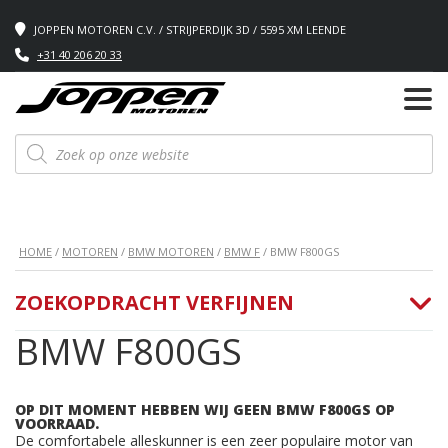
JOPPEN MOTOREN C.V. / STRIJPERDIJK 3D / 5595 XM LEENDE
+31 40 206 20 33
Producten
zoeken
HOME
/
MOTOREN
/
BMW MOTOREN
/
BMW F
/ BMW F800GS
ZOEKOPDRACHT VERFIJNEN
BMW F800GS
OP DIT MOMENT HEBBEN WIJ GEEN BMW F800GS OP
VOORRAAD.
De comfortabele alleskunner is een zeer populaire motor van