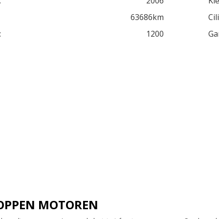
:
2006
Kle
63686km
Cil
:
1200
Ga
 JOPPEN MOTOREN