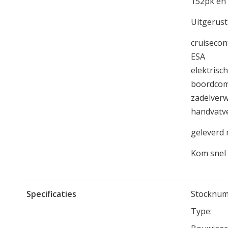
152pk en 
Uitgerust
cruisecon
ESA
elektrisc
boordcom
zadelver
handvatv
geleverd 
Kom snel 
Specificaties
Stocknum
Type: