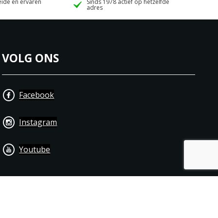
ide en ervaren
Sinds 1978 actief op hetzelfde
adres
VOLG ONS
Facebook
Instagram
Youtube