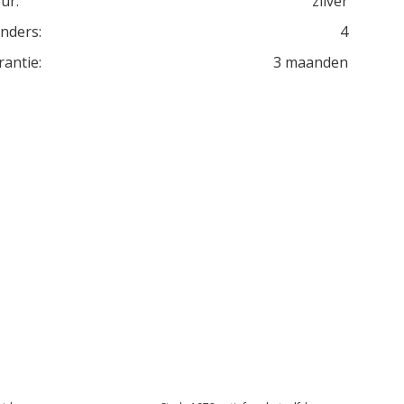
ur:
zilver
inders:
4
rantie:
3 maanden