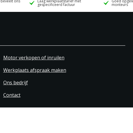
 beveelt ons
Laag werkplaatstarief met
Goed opgele
gespecificeerd factuur
monteurs
Motor verkopen of inruilen
Werkplaats afspraak maken
Ons bedrijf
Contact