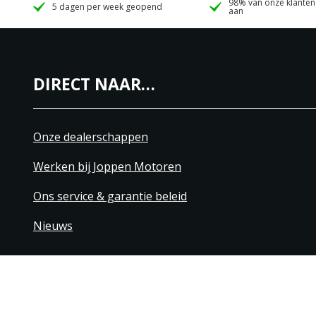
98% van onze klanten
5 dagen per week geopend
aan
DIRECT NAAR…
Onze dealerschappen
Werken bij Joppen Motoren
Ons service & garantie beleid
Nieuws
+31 40 206 20 33