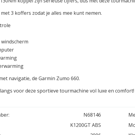
130Nm koppel zijn serieuse cijfers, dus met deze tourmachin
 met 3 koffers zodat je alles mee kunt nemen.
trole
h windscherm
puter
warming
erwarming
met navigatie, de Garmin Zumo 660.
langs voor deze sportieve tourmachine vol luxe en comfort!
ber:
N68146
Me
K1200GT ABS
Mo