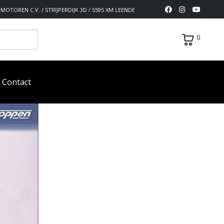
MOTOREN C.V. / STRIJPERDIJK 3D / 5595 XM LEENDE
0
Contact