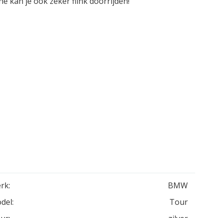
e kan je ook zeker flink doorrijden!
rk:
BMW
del:
Tour