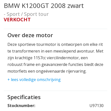
BMW K1200GT 2008 zwart
- Sport / Sport tour
VERKOCHT
Over deze motor
Deze sportieve tourmotor is ontworpen om elke rit
te transformeren in een meeslepend avontuur. Met
zijn krachtige 1157cc viercilindermotor, een
robuust frame en geavanceerde functies biedt deze
motorfiets een ongeëvenaarde rijervaring.
+ lees volledige omschrijving
Of je nu op zoek bent naar langeafstandstochten
of gewoon op zoek bent naar plezierige ritten in de
stad, de K1200GT is de perfecte metgezel. Het
Specificaties
comfortabele zadel, het verstelbare windscherm en
Stocknumber:
U97130
de genereuze opbergruimte maken elke reis