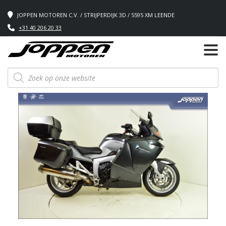
JOPPEN MOTOREN C.V. / STRIJPERDIJK 3D / 5595 XM LEENDE
+31 40 206 20 33
Producten
zoeken