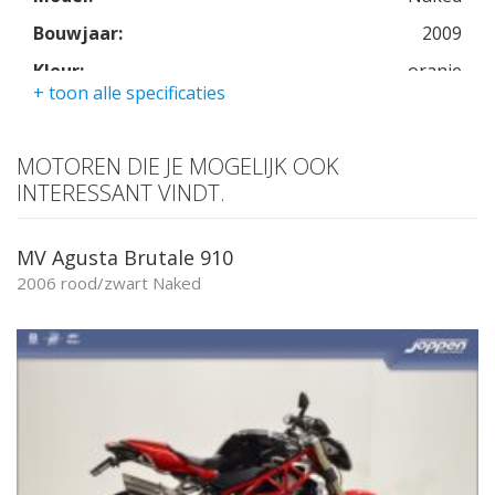
Bouwjaar:
2009
Kleur:
oranje
+ toon alle specificaties
Kmstand:
37325km
Cilinders:
4
MOTOREN DIE JE MOGELIJK OOK
Aantal CC:
1293
INTERESSANT VINDT.
Garantie:
3 maanden
MV Agusta Brutale 910
2006 rood/zwart Naked