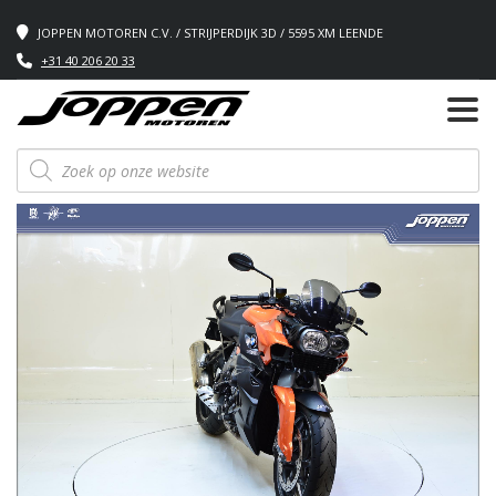
JOPPEN MOTOREN C.V. / STRIJPERDIJK 3D / 5595 XM LEENDE
+31 40 206 20 33
Producten
zoeken