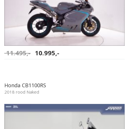
11.495,-
Oorspronkelijke
10.995,-
Huidige
prijs
prijs
was:
is:
11.495,-.
10.995,-.
Honda CB1100RS
2018 rood Naked