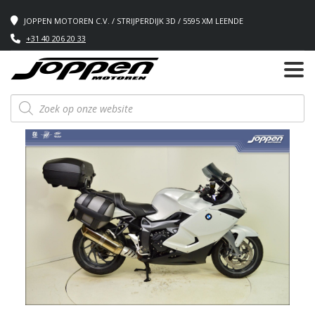
JOPPEN MOTOREN C.V. / STRIJPERDIJK 3D / 5595 XM LEENDE
+31 40 206 20 33
Producten
zoeken