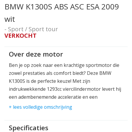
BMW K1300S ABS ASC ESA 2009
wit
- Sport / Sport tour
VERKOCHT
Over deze motor
Ben je op zoek naar een krachtige sportmotor die
zowel prestaties als comfort biedt? Deze BMW
K1300S is de perfecte keuze! Met zijn
indrukwekkende 1293cc viercilindermotor levert hij
een adembenemende acceleratie en een
topsnelheid die je hart sneller doet kloppen.
+ lees volledige omschrijving
De K1300S is ontworpen voor de echte motorrijder,
met een aerodynamisch ontwerp, geavanceerde
Specificaties