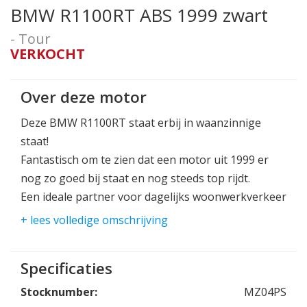
BMW R1100RT ABS 1999 zwart
- Tour
VERKOCHT
Over deze motor
Deze BMW R1100RT staat erbij in waanzinnige
staat!
Fantastisch om te zien dat een motor uit 1999 er
nog zo goed bij staat en nog steeds top rijdt.
Een ideale partner voor dagelijks woonwerkverkeer
of een mooie reis naar waar je maar heen wilt.
+ lees volledige omschrijving
Full option met:
-ABS
Specificaties
-handvatverwarming
Stocknumber:
MZ04PS
-cilinder beschermers