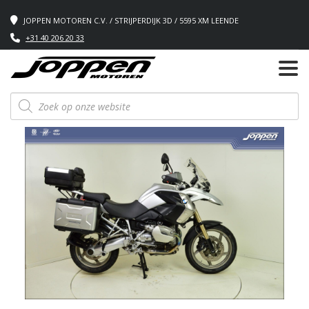
JOPPEN MOTOREN C.V. / STRIJPERDIJK 3D / 5595 XM LEENDE
+31 40 206 20 33
Producten
zoeken