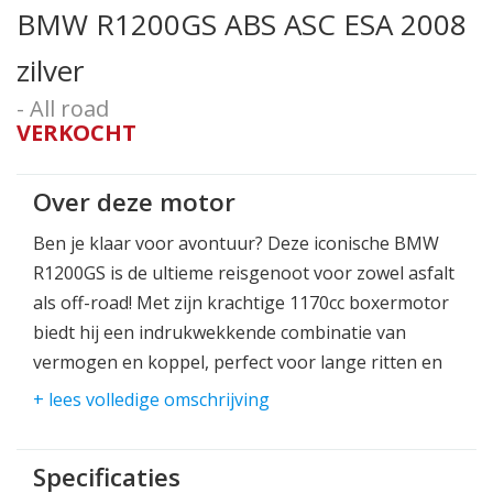
BMW R1200GS ABS ASC ESA 2008
zilver
- All road
VERKOCHT
Over deze motor
Ben je klaar voor avontuur? Deze iconische BMW
R1200GS is de ultieme reisgenoot voor zowel asfalt
als off-road! Met zijn krachtige 1170cc boxermotor
biedt hij een indrukwekkende combinatie van
vermogen en koppel, perfect voor lange ritten en
uitdagende routes.
+ lees volledige omschrijving
De R1200GS staat bekend om zijn comfort,
stabiliteit en veelzijdigheid. Of je nu de bergen in
Specificaties