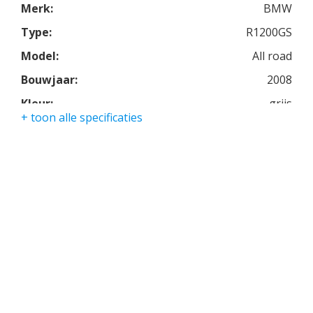
Merk:
BMW
Type:
R1200GS
Model:
All road
Bouwjaar:
2008
Kleur:
grijs
+ toon alle specificaties
Kmstand:
45200km
Cilinders:
2
Aantal CC:
1200
Garantie:
3 maanden