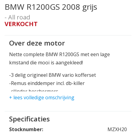
BMW R1200GS 2008 grijs
- All road
VERKOCHT
Over deze motor
Nette complete BMW R1200GS met een lage
kmstand die mooi is aangekleed!
-3 delig origineel BMW vario kofferset
-Remus einddemper incl. db-killer
-cilinder beschermers
+ lees volledige omschrijving
-Adventure zadel voor rijder en passagier
De ledknipperlichten en achterlicht maken het
Specificaties
plaatje compleet af.
De bandenset is nog vrijwel nieuw!
Stocknumber:
MZXH20