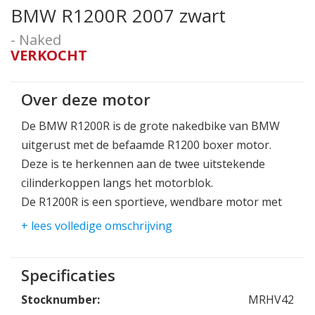
BMW R1200R 2007 zwart
- Naked
VERKOCHT
Over deze motor
De BMW R1200R is de grote nakedbike van BMW
uitgerust met de befaamde R1200 boxer motor.
Deze is te herkennen aan de twee uitstekende
cilinderkoppen langs het motorblok.
De R1200R is een sportieve, wendbare motor met
een tijdloos design. De R1200R is een geweldige
+ lees volledige omschrijving
allround motor, waarmee je sportief kunt rijden,
maar ook comfortabel mee kunt touren.
Specificaties
De 1200cc motor levert 109pk waarmee de motor
Stocknumber:
MRHV42
moeiteloos van zijn plek komt.