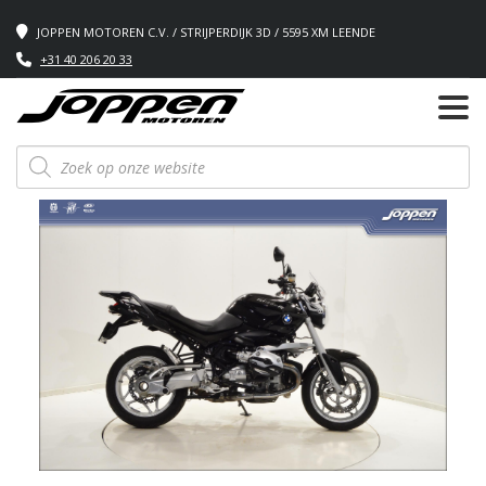
JOPPEN MOTOREN C.V. / STRIJPERDIJK 3D / 5595 XM LEENDE
+31 40 206 20 33
Producten
zoeken