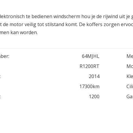
lektronisch te bedienen windscherm hou je de rijwind uit 
t de motor veilig tot stilstand komt. De koffers zorgen er
en kan worden.
ber:
64MJHL
Me
R1200RT
Mo
:
2014
Kle
17300km
Cil
:
1200
Ga