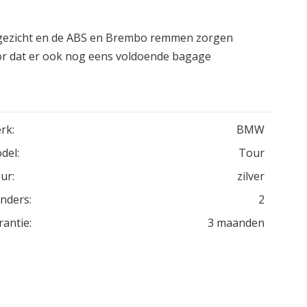
je gezicht en de ABS en Brembo remmen zorgen
voor dat er ook nog eens voldoende bagage
rk:
BMW
del:
Tour
ur:
zilver
inders:
2
rantie:
3 maanden