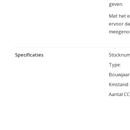
geven.
Met het e
ervoor da
meegenom
Specificaties
Stocknum
Type:
Bouwjaar
Kmstand:
Aantal CC