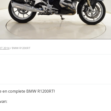
T 2014
/ BMW R1200RT
te en complete BMW R1200RT!
van: