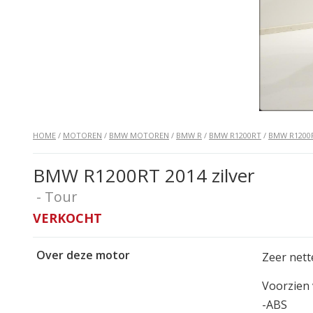
HOME
/
MOTOREN
/
BMW MOTOREN
/
BMW R
/
BMW R1200RT
/
BMW R1200R
BMW R1200RT 2014 zilver
- Tour
VERKOCHT
Over deze motor
Zeer net
Voorzien 
-ABS