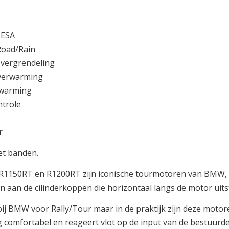
 ESA
Road/Rain
 vergrendeling
verwarming
rwarming
ntrole
r
et banden.
150RT en R1200RT zijn iconische tourmotoren van BMW, u
 aan de cilinderkoppen die horizontaal langs de motor uits
bij BMW voor Rally/Tour maar in de praktijk zijn deze mot
g comfortabel en reageert vlot op de input van de bestuurd