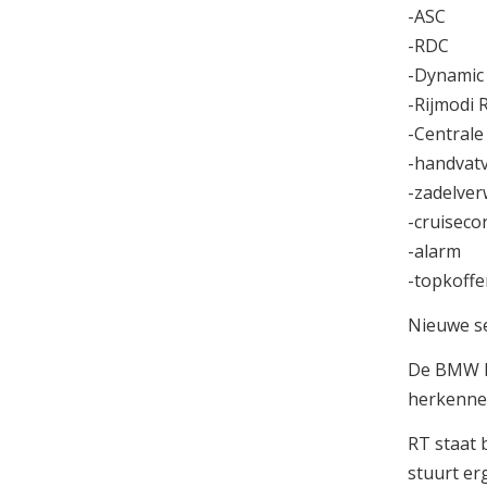
-ASC
-RDC
-Dynamic
-Rijmodi 
-Centrale
-handvat
-zadelve
-cruiseco
-alarm
-topkoffe
Nieuwe s
De BMW R1
herkennen
RT staat 
stuurt er