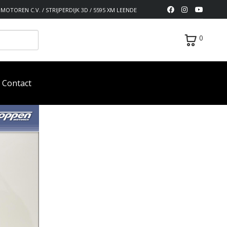
MOTOREN C.V. / STRIJPERDIJK 3D / 5595 XM LEENDE
0
Contact