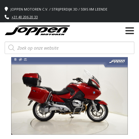
JOPPEN MOTOREN C.V. / STRIJPERDIJK 3D / 5595 XM LEENDE
+31 40 206 20 33
Producten
zoeken