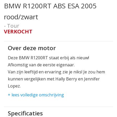
BMW R1200RT ABS ESA 2005
rood/zwart
- Tour
VERKOCHT
Over deze motor
Deze BMW R1200RT staat erbij als nieuw!
Afkomstig van de eerste eigenaar.
Van zijn leeftijd en ervaring zie je niks! Je zou hem
kunnen vergelijken met Hally Berry en Jennifer
Lopez.
+ lees volledige omschrijving
Het is een lange lijst met extra's en aanpassingen
die de vorige eigenaar met liefde heeft uitgevoerd
aan deze motorfiets!
Specificaties