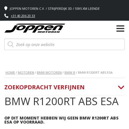
JOPPEN MOTOREN C.V. / STRIJPERDIJK 3D / 5595 XM LEENDE
+31 40 206 20 33
Producten
zoeken
HOME
/
MOTOREN
/
BMW MOTOREN
/
BMW R
/ BMW R1200RT ABS ESA
ZOEKOPDRACHT VERFIJNEN
BMW R1200RT ABS ESA
OP DIT MOMENT HEBBEN WIJ GEEN BMW R1200RT ABS
ESA OP VOORRAAD.