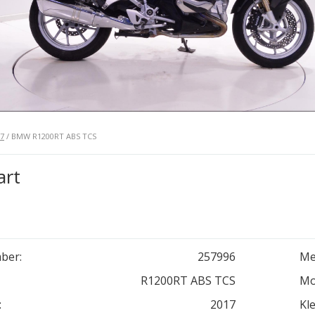
7
/ BMW R1200RT ABS TCS
art
ber:
257996
Me
R1200RT ABS TCS
Mo
:
2017
Kle