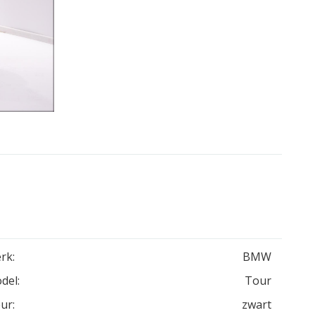
rk:
BMW
del:
Tour
ur:
zwart