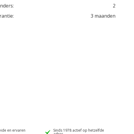
inders:
2
rantie:
3 maanden
ide en ervaren
Sinds 1978 actief op hetzelfde
adres