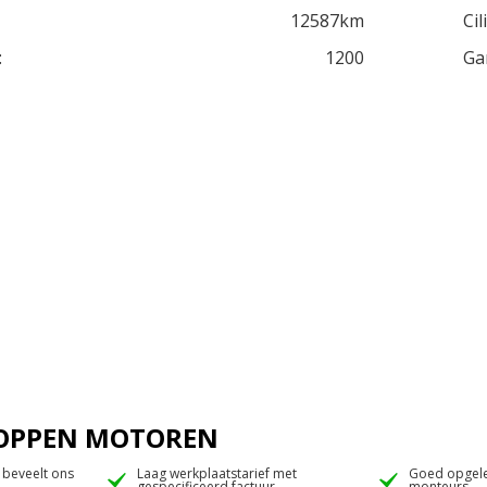
12587km
Cil
:
1200
Ga
 JOPPEN MOTOREN
 beveelt ons
Laag werkplaatstarief met
Goed opgele
gespecificeerd factuur
monteurs