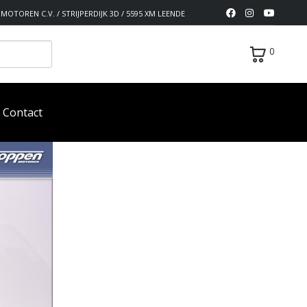
MOTOREN C.V. / STRIJPERDIJK 3D / 5595 XM LEENDE
0
Contact