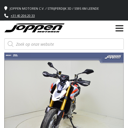
JOPPEN MOTOREN C.V. / STRIJPERDIJK 3D / 5595 XM LEENDE
+31 40 206 20 33
Producten
zoeken