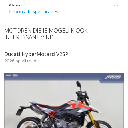
Kleur:
sp
+ toon alle specificaties
Kmstand:
0Km
Cilinders:
2
MOTOREN DIE JE MOGELIJK OOK
Aantal CC:
890
INTERESSANT VINDT.
Garantie:
twee jaar
Ducati HyperMotard V2SP
2026 sp All road