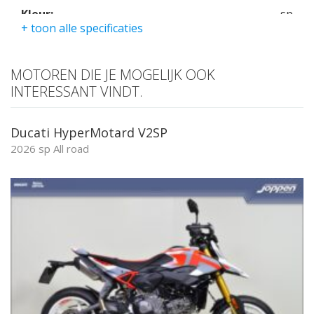
Kleur:
sp
+ toon alle specificaties
Kmstand:
0Km
Cilinders:
2
MOTOREN DIE JE MOGELIJK OOK
Aantal CC:
890
INTERESSANT VINDT.
Garantie:
twee jaar
Ducati HyperMotard V2SP
2026 sp All road