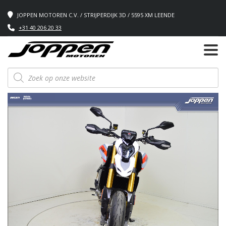
JOPPEN MOTOREN C.V. / STRIJPERDIJK 3D / 5595 XM LEENDE
+31 40 206 20 33
Producten
zoeken