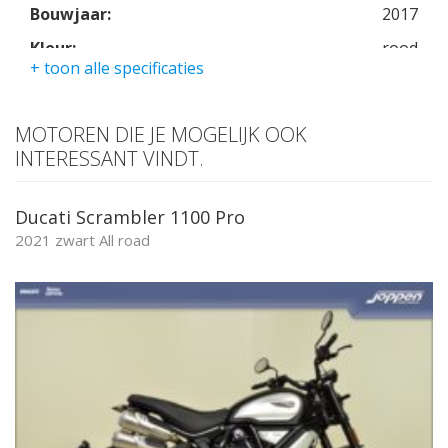
Bouwjaar:
2017
Kleur:
rood
+ toon alle specificaties
Kmstand:
19600km
Cilinders:
2
MOTOREN DIE JE MOGELIJK OOK
Aantal CC:
797
INTERESSANT VINDT.
Garantie:
6 maanden
Ducati Scrambler 1100 Pro
2021 zwart All road