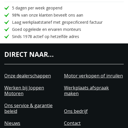
5 dagen per week geopend
98% van onze klanten beveelt ons aan
Laag werkplaatstarief met gespecificeerd factuur
Goed opgeleide en ervaren monteurs
Sinds 1978 actief op hetzelfde adres
DIRECT NAAR…
Onze dealerschappen
Motor verkopen of inruilen
Werken bij Joppen
Werkplaats afspraak
Motoren
maken
Ons service & garantie
beleid
Ons bedrijf
Nieuws
Contact