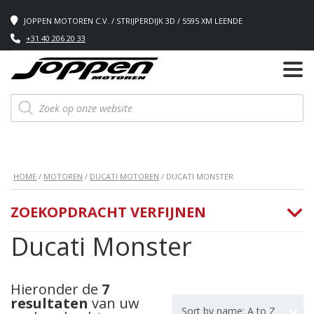
JOPPEN MOTOREN C.V. / STRIJPERDIJK 3D / 5595 XM LEENDE
+31 40 206 20 33
Producten
zoeken
HOME
/
MOTOREN
/
DUCATI MOTOREN
/ DUCATI MONSTER
ZOEKOPDRACHT VERFIJNEN
Ducati Monster
Hieronder de
7
resultaten
van uw
Sort by name: A to Z