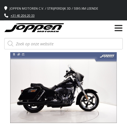
JOPPEN MOTOREN C.V. / STRIJPERDIJK 3D / 5595 XM LEENDE
+31 40 206 20 33
Producten
zoeken