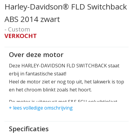
Harley-Davidson® FLD Switchback
ABS 2014 zwart
- Custom
VERKOCHT
Over deze motor
Deze HARLEY-DAVIDSON FLD SWITCHBACK staat
erbij in fantastische staat!
Heel de motor ziet er nog top uit, het lakwerk is top
en het chroom blinkt zoals het hoort.
De motor is uitgerust met S&S ECU enluchtinlaat.
+ lees volledige omschrijving
De uitlaat is een Bassani Road Rage 2 in 1, dit zorgt
voor heerlijk veel power en geluid!
Specificaties
Maar de originele onderdelen zijn ook nog netjes