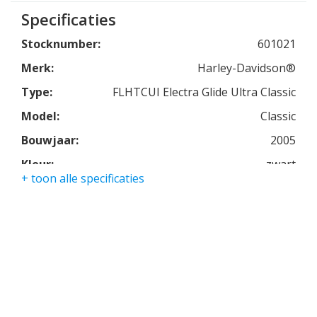
Onder andere ledverlichting en sporteinddempers.
Specificaties
Stocknumber:
601021
Merk:
Harley-Davidson®
Type:
FLHTCUI Electra Glide Ultra Classic
Model:
Classic
Bouwjaar:
2005
Kleur:
zwart
+ toon alle specificaties
Kmstand:
67846km
Cilinders:
2
Aantal CC:
1449
Garantie:
3 maanden