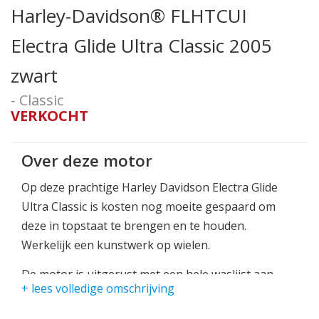
Harley-Davidson® FLHTCUI
Electra Glide Ultra Classic 2005
zwart
- Classic
VERKOCHT
Over deze motor
Op deze prachtige Harley Davidson Electra Glide
Ultra Classic is kosten nog moeite gespaard om
deze in topstaat te brengen en te houden.
Werkelijk een kunstwerk op wielen.
De motor is uitgerust met een hele waslijst aan
+ lees volledige omschrijving
opties en accessoires die deze motor tot een nog
hoger niveau tillen.