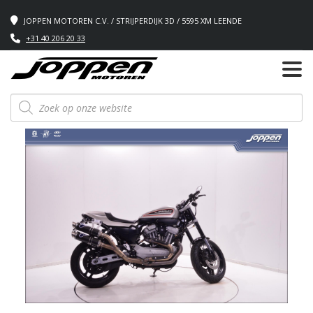
JOPPEN MOTOREN C.V. / STRIJPERDIJK 3D / 5595 XM LEENDE
+31 40 206 20 33
Producten
zoeken