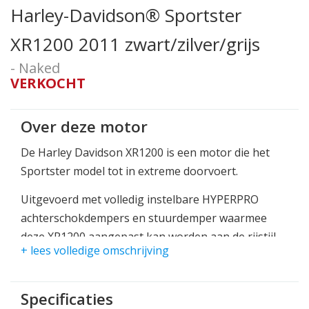
Harley-Davidson® Sportster
XR1200 2011 zwart/zilver/grijs
- Naked
VERKOCHT
Over deze motor
De Harley Davidson XR1200 is een motor die het
Sportster model tot in extreme doorvoert.
Uitgevoerd met volledig instelbare HYPERPRO
achterschokdempers en stuurdemper waarmee
deze XR1200 aangepast kan worden aan de rijstijl
+ lees volledige omschrijving
en het gewicht van de bestuurder. Hierdoor is deze
motor wellicht de best sturende model Harley
Davidson op de markt.
Specificaties