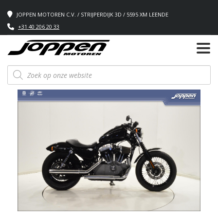
JOPPEN MOTOREN C.V. / STRIJPERDIJK 3D / 5595 XM LEENDE
+31 40 206 20 33
Producten
zoeken