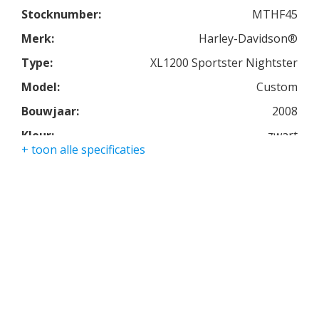
mogelijkheid.
Stocknumber:
MTHF45
Nette complete nederlands geleverde Harley voor
Merk:
Harley-Davidson®
een scherpe prijs, nu aangeboden door Joppen
Type:
XL1200 Sportster Nightster
Motoren!
Model:
Custom
Bouwjaar:
2008
Kleur:
zwart
+ toon alle specificaties
Kmstand:
18684km
Cilinders:
2
Aantal CC:
1200
Garantie:
3 maanden