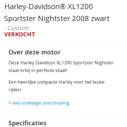
Harley-Davidson® XL1200
Sportster Nightster 2008 zwart
- Custom
VERKOCHT
Over deze motor
Deze Harley Davidson XL1200 Sportster Nighster
staat erbij in perfecte staat!
Een heerlijke compacte Harley voor het leuke
rijden.
Vance & Hines uitlaat dempers voor het stoere
+ lees volledige omschrijving
Harley geluid.
Compleet met zijtas voor de kleine bagage
Specificaties