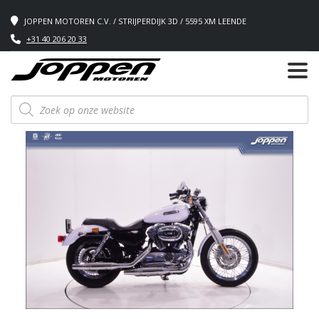
JOPPEN MOTOREN C.V. / STRIJPERDIJK 3D / 5595 XM LEENDE
+31 40 206 20 33
Producten
zoeken