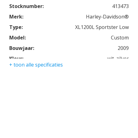
Stocknumber:
413473
Merk:
Harley-Davidson®
Type:
XL1200L Sportster Low
Model:
Custom
Bouwjaar:
2009
Kleur:
wit, zilver
+ toon alle specificaties
Kmstand:
7150km
Cilinders:
2
Aantal CC:
1200
Garantie:
3 maanden