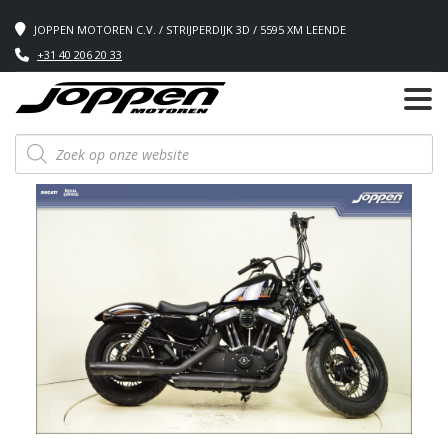
JOPPEN MOTOREN C.V. / STRIJPERDIJK 3D / 5595 XM LEENDE
+31 40 206 20 33
Producten
zoeken