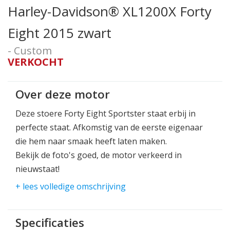
Harley-Davidson® XL1200X Forty
Eight 2015 zwart
- Custom
VERKOCHT
Over deze motor
Deze stoere Forty Eight Sportster staat erbij in
perfecte staat. Afkomstig van de eerste eigenaar
die hem naar smaak heeft laten maken.
Bekijk de foto's goed, de motor verkeerd in
nieuwstaat!
+ lees volledige omschrijving
Neem plaats op het zadel, pak het Apehangerstuur
vast en je voelt je direct relaxed en klaar om te
rijden!
Specificaties