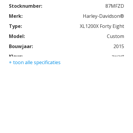
Motorfiets compleet zwart met vele zwarte details.
Stocknumber:
87MFZD
De ScreaminEagle uitlaten zorgen voor het
Merk:
Harley-Davidson®
heerlijke HD geluid.
Type:
XL1200X Forty Eight
Model:
Custom
Bouwjaar:
2015
Kleur:
zwart
+ toon alle specificaties
Kmstand:
15537km
Cilinders:
2
Aantal CC:
1200
Garantie:
3 maanden