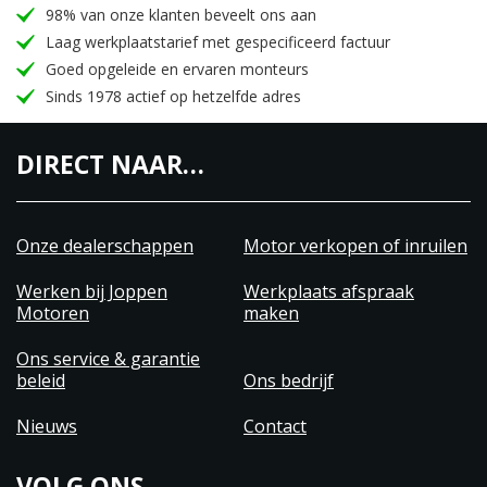
98% van onze klanten beveelt ons aan
Laag werkplaatstarief met gespecificeerd factuur
Goed opgeleide en ervaren monteurs
Sinds 1978 actief op hetzelfde adres
DIRECT NAAR…
Onze dealerschappen
Motor verkopen of inruilen
Werken bij Joppen
Werkplaats afspraak
Motoren
maken
Ons service & garantie
beleid
Ons bedrijf
Nieuws
Contact
VOLG ONS