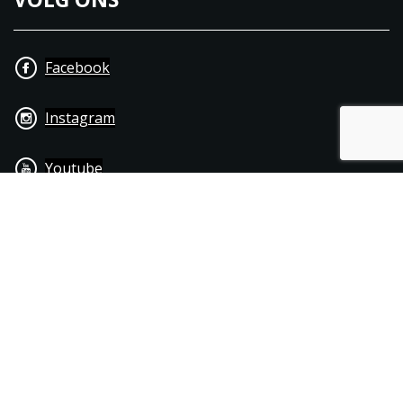
Facebook
Instagram
Youtube
+31 40 206 20 33
Contact
Disclaimer
Algemene leverings- & betalingsvoorwaarden
© 1976 - 2025 | Joppen Motoren C.V.