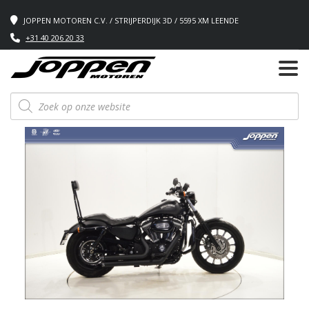
JOPPEN MOTOREN C.V. / STRIJPERDIJK 3D / 5595 XM LEENDE
+31 40 206 20 33
Producten
zoeken